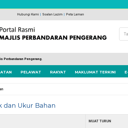
Hubungi Kami
Soalan Lazim
Peta Laman
Cari
Bo
lis Perbandaran Pengerang.
MATAN
PELAWAT
RAKYAT
MAKLUMAT TERKINI
E
an
k dan Ukur Bahan
MUAT TURUN