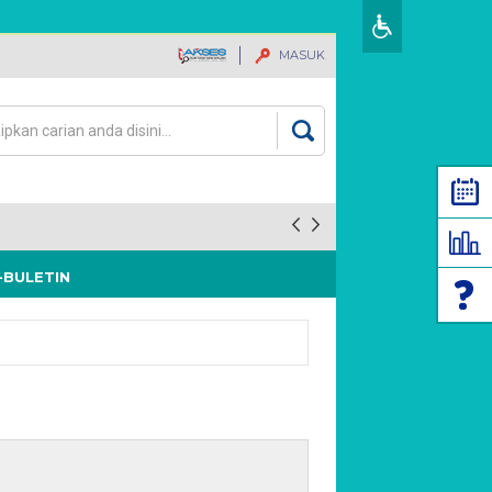
MASUK
an
rang carian
-BULETIN