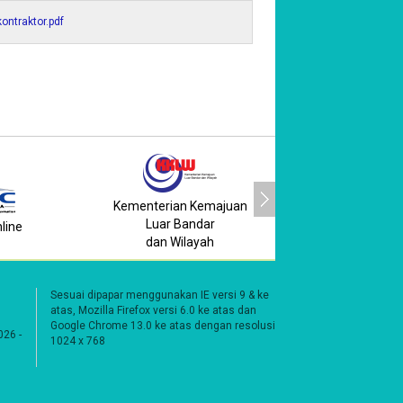
ontraktor.pdf
Kementerian Kemajuan
Portal Rasm
Luar Bandar
line
Kerajaan Neg
dan Wilayah
Johor
Sesuai dipapar menggunakan IE versi 9 & ke
atas, Mozilla Firefox versi 6.0 ke atas dan
Google Chrome 13.0 ke atas dengan resolusi
026 -
1024 x 768