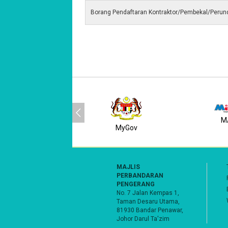
Borang Pendaftaran Kontraktor/Pembekal/Perun
M
MyGov
MAJLIS
PERBANDARAN
PENGERANG
No. 7 Jalan Kempas 1,
Taman Desaru Utama,
81930 Bandar Penawar,
Johor Darul Ta'zim