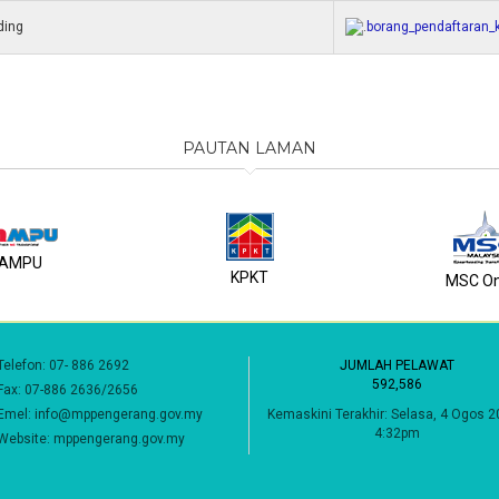
ding
borang_pendaftaran_k
PAUTAN LAMAN
AMPU
KPKT
MSC On
Telefon: 07- 886 2692
JUMLAH PELAWAT
592,586
Fax: 07-886 2636/2656
Emel: info@mppengerang.gov.my
Kemaskini Terakhir:
Selasa, 4 Ogos 2
4:32pm
Website:
mppengerang.gov.my